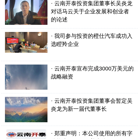
· 云南开泰投资集团董事长吴炎龙
对话马云关于企业发展和创业者
的论述
· 我司参与投资的橙仕汽车成功入
选瞪羚企业
· 云南开泰宣布完成3000万美元的
战略融资
· 云南开泰投资集团董事会暂定吴
炎龙为新一届代董事长
· 郑重声明：本公司使用的所有字