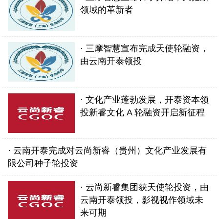
领域的革新者
· 三摩智慧宣布完成天使轮融资，
由云南开泰领投
· 文化产业蓬勃发展，开泰资本领
投新睿文化 A 轮融资开启新征程
· 云南开泰完成对云尚新睿（贵州）文化产业发展有
限公司种子轮投资
· 云尚新睿集团获天使轮投资，由
云南开泰领投，影视视作领域未
来可期