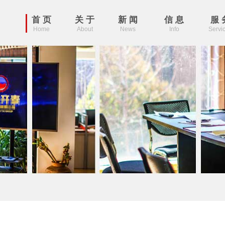
首 页
关 于
新 闻
信 息
服 
Home
About
News
Info
Servi