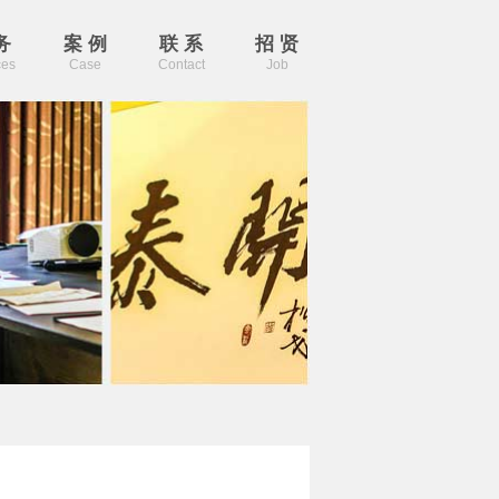
务
案 例
联 系
招 贤
ces
Case
Contact
Job