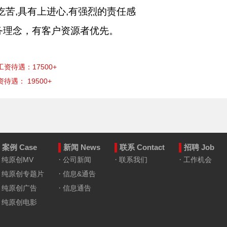
吃苦
,
具有上进心
,
有强烈的责任感
务理念，有客户资源者优先。
资待遇：17500+
遇： 19500+
案例 Case
新闻 News
联系 Contact
招聘 Job
·
·
·
·
纯原创MV
公司新闻
联系我们
工作机会
·
·
纯原创专题片
信息&通告
·
·
纯原创广告
信息通告
·
纯原创电影