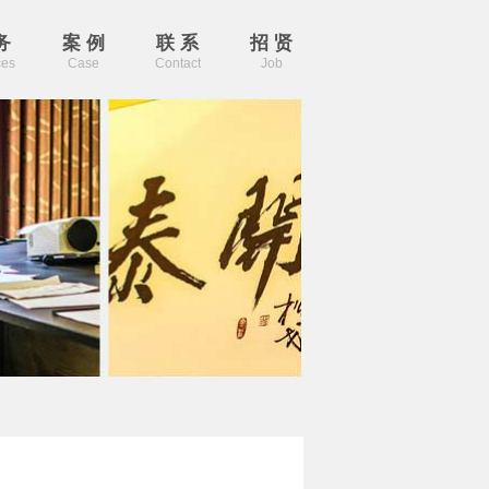
务
案 例
联 系
招 贤
ces
Case
Contact
Job