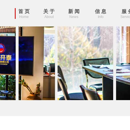
首 页
关 于
新 闻
信 息
服 
Home
About
News
Info
Servi