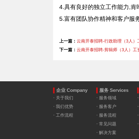
4.
具有良好的独立工作能力
,
肯
5.
富有团队协作精神和客户服
上一篇：
云南开泰招聘-行政助理（3人）工
下一篇：
云南开泰招聘-剪辑师（3人）工资待
企业 Company
服务 Services
·
·
关于我们
服务领域
·
·
我们优势
服务客户
·
·
工作流程
服务流程
·
常见问题
·
解决方案